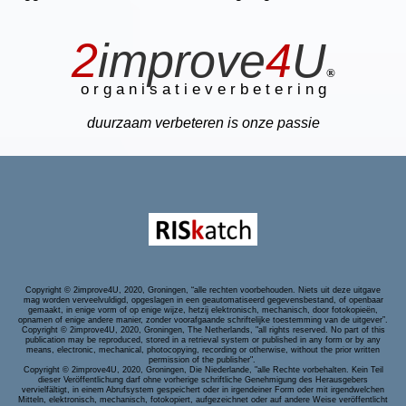
2
improve
4
U
®
o r g a n i s a t i e v e r b e t e r i n g
duurzaam verbeteren is onze passie
Copyright © 2improve4U, 2020, Groningen, “alle rechten voorbehouden. Niets uit deze uitgave
mag worden verveelvuldigd, opgeslagen in een geautomatiseerd gegevensbestand, of openbaar
gemaakt, in enige vorm of op enige wijze, hetzij elektronisch, mechanisch, door fotokopieën,
opnamen of enige andere manier, zonder voorafgaande schriftelijke toestemming van de uitgever”.
Copyright © 2improve4U, 2020, Groningen, The Netherlands,
"all rights reserved. No part of this
publication may be reproduced, stored in a retrieval system or published in any form or by any
means, electronic, mechanical, photocopying, recording or otherwise, without the prior written
permission of the publisher"
.
Copyright © 2improve4U, 2020, Groningen, Die Niederlande, "alle Rechte vorbehalten. Kein Teil
dieser Veröffentlichung darf ohne vorherige schriftliche Genehmigung des Herausgebers
vervielfältigt, in einem Abrufsystem gespeichert oder in irgendeiner Form oder mit irgendwelchen
Mitteln, elektronisch, mechanisch, fotokopiert, aufgezeichnet oder auf andere Weise veröffentlicht